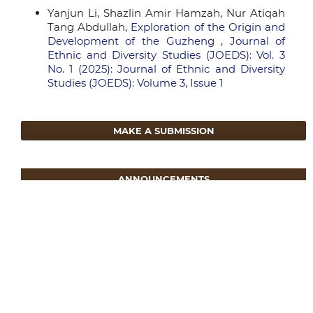
Yanjun Li, Shazlin Amir Hamzah, Nur Atiqah
Tang Abdullah,
Exploration of the Origin and
Development of the Guzheng
,
Journal of
Ethnic and Diversity Studies (JOEDS): Vol. 3
No. 1 (2025): Journal of Ethnic and Diversity
Studies (JOEDS): Volume 3, Issue 1
MAKE A SUBMISSION
ANNOUNCEMENTS
JOEDS Congratulates its Authors on
their Graduation (2025)
14 January 2026
JOEDS Congratulates its Authors on their
Graduation (2025)
JOEDS Mengucapkan Tahniah
kepada Penulis atas Graduasi (2025)